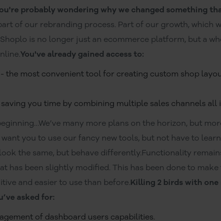
ou're probably wondering why we changed something tha
 part of our rebranding process. Part of our growth, which 
17 Shoplo is no longer just an ecommerce platform, but a wh
nline.
You've already gained access to:
- the most convenient tool for creating custom shop layouts
 saving you time by combining multiple sales channels all i
 beginning…We’ve many more plans on the horizon, but more 
want you to use our fancy new tools, but not have to learn
ook the same, but behave differently.Functionality remain
hat has been slightly modified. This has been done to ma
tive and easier to use than before.
Killing 2 birds with one
’ve asked for:
ement of dashboard users capabilities.