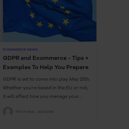
ECOMMERCE NEWS
GDPR and Ecommerce - Tips +
Examples To Help You Prepare
GDPR is set to come into play May 25th.
Whether you're based in the EU or not,
it will affect how you manage your
brand. In this article, we discuss what
Phil Forbes
30/4/2018
exactly will change under GDPR and
how you can become GDPR compliant.