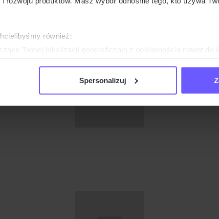
 rozwoju produktów. Masz wybór odnośnie tego, kto używa Twoi
chcielibyśmy również:
zące Twojej lokalizacji geograficznej z dokładnością nawet do 
rządzenie, aktywnie analizując charakteryzującego je zbiory dany
Spersonalizuj
Z
 tego, jak Twoje osobiste dane są przetwarzane oraz ustaw wła
plików cookie możesz zmienić lub wycofać swoją zgodę w dowolne
do spersonalizowania treści i reklam, aby oferować funkcje sp
ormacje o tym, jak korzystasz z naszej witryny, udostępniamy p
Partnerzy mogą połączyć te informacje z innymi danymi otrzym
nia z ich usług.