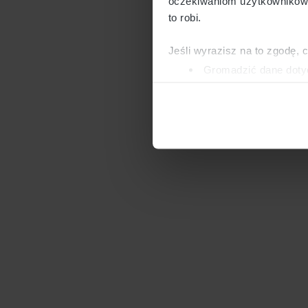
oczekiwaniom użytkowników i
to robi.
Jeśli wyrazisz na to zgodę, 
Gromadzić dane dotyc
Identyfikować Twoje u
wirtualny odcisk palca)
Dowiedz się więcej odnośnie
szczegółów
. W Deklaracji 
Wykorzystujemy pliki cookie 
ruch w naszej witrynie. Inf
reklamowym i analitycznym. 
uzyskanymi podczas korzysta