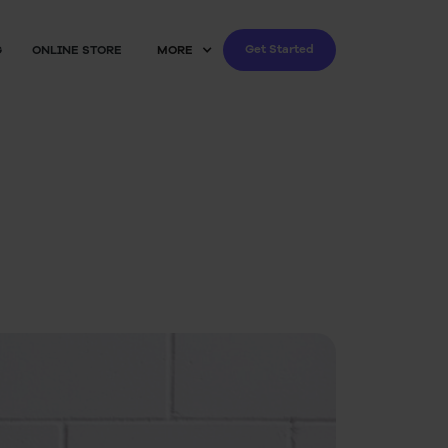
Get Started
G
ONLINE STORE
MORE