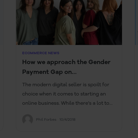
ECOMMERCE NEWS
How we approach the Gender
Payment Gap on
#EqualPayDay
The modern digital seller is spoilt for
choice when it comes to starting an
online business. While there’s a lot to
choose from, figuring out what to sell is
Phil Forbes
10/4/2018
the tricky part.