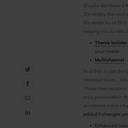
Shoplo dashboard.
Y
It’s simply the next
life easier.As of 20
helping you to sell o
Theme builder
your needs.
Multichannel
-
And that is just the
revealed soon… :)We 
These new versions l
only presentation t
processes more intui
added 3 changes you
Enhanced manag