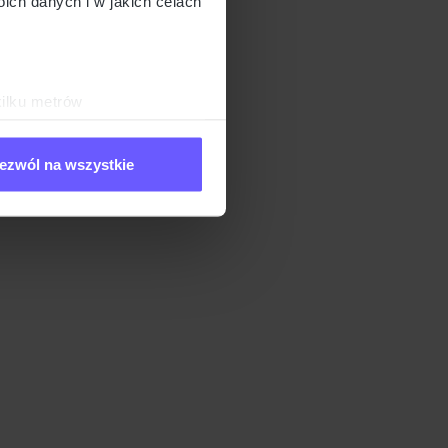
ch danych i w jakich celach
kilku metrów
ch (fingerprinting, czyli
ezwól na wszystkie
sne preferencje w
sekcji
j chwili.
ołecznościowe i analizować
artnerom społecznościowym,
anymi od Ciebie lub